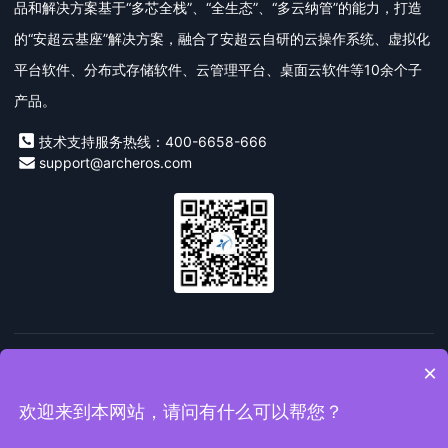
品和解决方案基于“多芯全栈”、“全生态”、“多云纳管”的能力，打造
的“安超云基座”解决方案，融合了安超云自研的云操作系统、虚拟化
平台软件、分布式存储软件、云管理平台、桌面云软件等10余个子
产品。
技术支持服务热线：400-6658-666
support@archeros.com
友情链接：
安超云
私有云
桌面云
信创云
超融合一体
×
机
数字技术
欢迎来到本网站，请问有什么可以帮您？
Copyright© 2019-2026 安超云软件有限公司版权所有
闽ICP备
19014055号
闽公网安备 35020302035732号