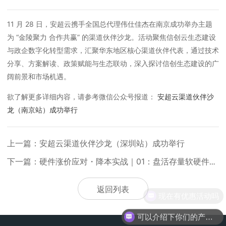
11 月 28 日，安超云携手全国总代理伟仕佳杰在南京成功举办主题
为 “金陵聚力 合作共赢” 的渠道伙伴沙龙。活动聚焦信创云生态建设
与政企数字化转型需求，汇聚华东地区核心渠道伙伴代表，通过技术
分享、方案解读、政策赋能与生态联动，
深入探讨信创生态建设的广
阔前景和市场机遇
。
欲了解更多详细内容，请参考微信公众号报道：
安超云渠道伙伴沙
龙（南京站）成功举行
上一篇：安超云渠道伙伴沙龙（深圳站）成功举行
下一篇：硬件涨价应对・降本实战｜01：盘活存量软硬件，破解成本困局
返回列表
现在有优惠活动吗
可以介绍下你们的产品么