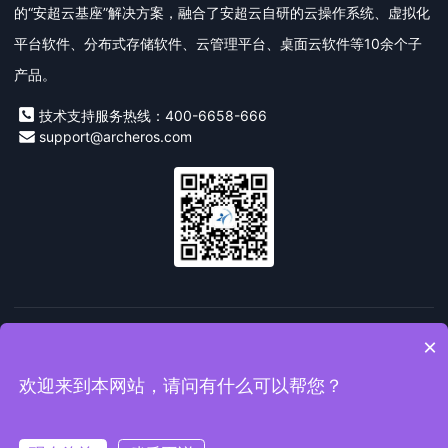
的“安超云基座”解决方案，融合了安超云自研的云操作系统、虚拟化
平台软件、分布式存储软件、云管理平台、桌面云软件等10余个子
产品。
技术支持服务热线：400-6658-666
support@archeros.com
友情链接：
安超云
私有云
桌面云
信创云
超融合一体
×
机
数字技术
欢迎来到本网站，请问有什么可以帮您？
Copyright© 2019-2026 安超云软件有限公司版权所有
闽ICP备
19014055号
闽公网安备 35020302035732号